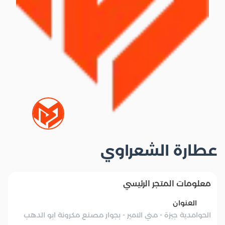
عطارة الشعراوي
معلومات المتجر الرئيسي
العنوان
الحوامدية جيزة - مني الامير - بجوار مصنع مكرونة ابو الدهب