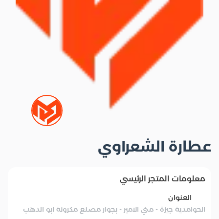
عطارة الشعراوي
معلومات المتجر الرئيسي
العنوان
الحوامدية جيزة - مني الامير - بجوار مصنع مكرونة ابو الدهب