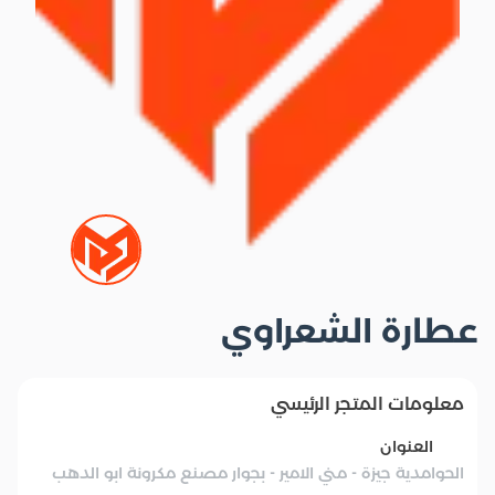
عطارة الشعراوي
معلومات المتجر الرئيسي
العنوان
الحوامدية جيزة - مني الامير - بجوار مصنع مكرونة ابو الدهب