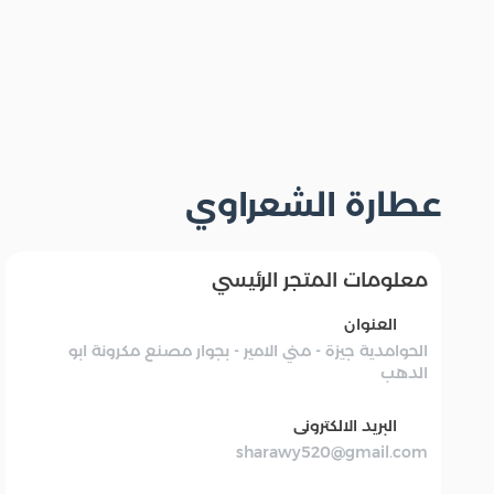
عطارة الشعراوي
معلومات المتجر الرئيسي
العنوان
الحوامدية جيزة - مني الامير - بجوار مصنع مكرونة ابو
الدهب
البريد الالكترونى
sharawy520@gmail.com