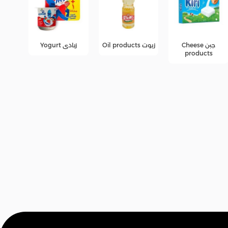
زيوت Oil products
زبادى Yogurt
عصائر
عرو
fers