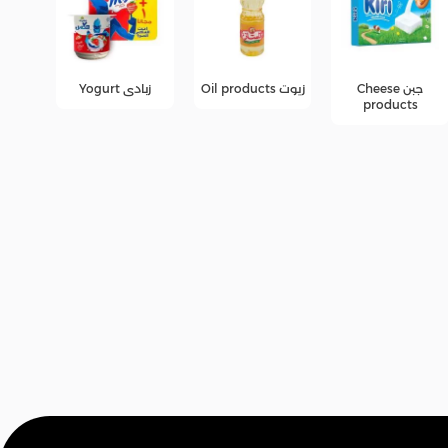
زيوت Oil products
زبادى Yogurt
عصائر
عرو
fers