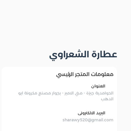
عطارة الشعراوي
معلومات المتجر الرئيسي
العنوان
الحوامدية جيزة - مني الامير - بجوار مصنع مكرونة ابو
الدهب
البريد الالكترونى
sharawy520@gmail.com