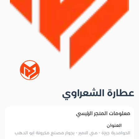
عطارة الشعراوي
معلومات المتجر الرئيسي
العنوان
الحوامدية جيزة - مني الامير - بجوار مصنع مكرونة ابو الدهب