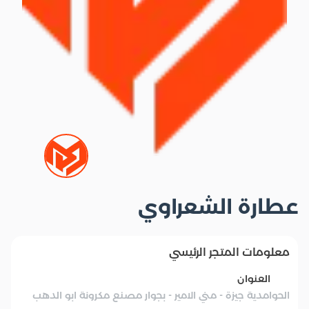
عطارة الشعراوي
معلومات المتجر الرئيسي
العنوان
الحوامدية جيزة - مني الامير - بجوار مصنع مكرونة ابو الدهب