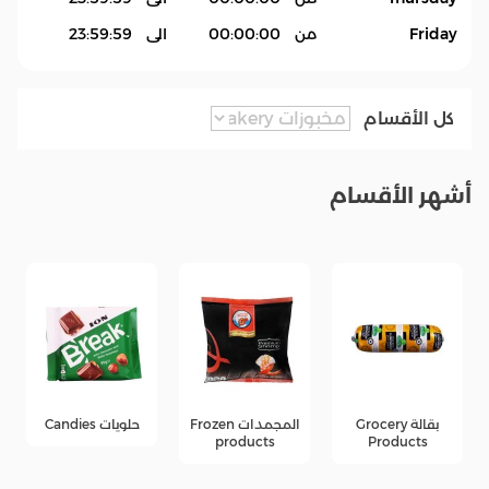
Friday
من
00:00:00
الى
23:59:59
كل الأقسام
أشهر الأقسام
Gr
المجمدات Frozen
حلويات Candies
جبن Cheese
products
products