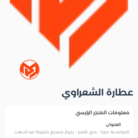
عطارة الشعراوي
معلومات المتجر الرئيسي
العنوان
الحوامدية جيزة - مني الامير - بجوار مصنع مكرونة ابو الدهب