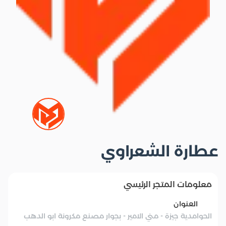
عطارة الشعراوي
معلومات المتجر الرئيسي
العنوان
الحوامدية جيزة - مني الامير - بجوار مصنع مكرونة ابو الدهب