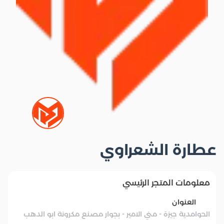
عطارة الشعراوي
معلومات المتجر الرئيسي
العنوان
الحوامدية جيزة - مني الامير - بجوار مصنع مكرونة ابو الدهب