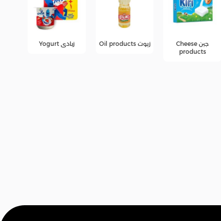
زيوت Oil products
زبادى Yogurt
عصائر
عرو
fers