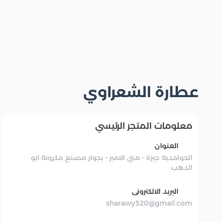
عطارة الشعراوي
معلومات المتجر الرئيسي
العنوان
الحوامدية جيزة - مني الامير - بجوار مصنع مكرونة ابو
الدهب
البريد الالكترونى
sharawy520@gmail.com