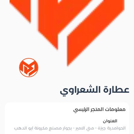
عطارة الشعراوي
معلومات المتجر الرئيسي
العنوان
الحوامدية جيزة - مني الامير - بجوار مصنع مكرونة ابو الدهب