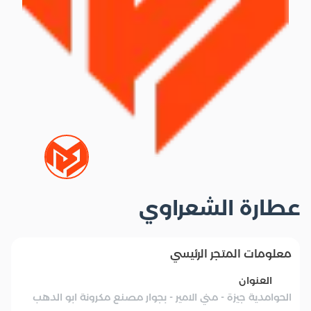
عطارة الشعراوي
معلومات المتجر الرئيسي
العنوان
الحوامدية جيزة - مني الامير - بجوار مصنع مكرونة ابو الدهب