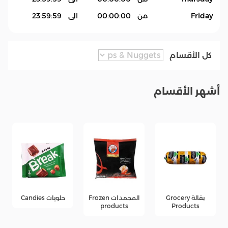
Friday
من
00:00:00
الى
23:59:59
كل الأقسام
أشهر الأقسام
Groce
المجمدات Frozen
حلويات Candies
جبن Cheese
products
products
P