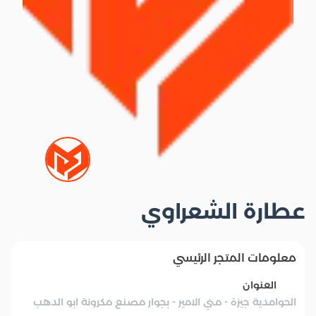
عطارة الشعراوي
معلومات المتجر الرئيسي
العنوان
الحوامدية جيزة - مني الامير - بجوار مصنع مكرونة ابو الدهب