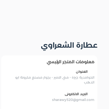
عطارة الشعراوي
معلومات المتجر الرئيسي
العنوان
الحوامدية جيزة - مني الامير - بجوار مصنع مكرونة ابو
الدهب
البريد الالكترونى
sharawy520@gmail.com