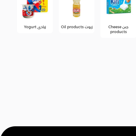
زيوت Oil products
زبادى Yogurt
عصائر
عرو
fers