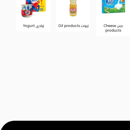
زيوت Oil products
زبادى Yogurt
عصائر
عرو
fers