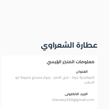
عطارة الشعراوي
معلومات المتجر الرئيسي
العنوان
الحوامدية جيزة - مني الامير - بجوار مصنع مكرونة ابو
الدهب
البريد الالكترونى
sharawy520@gmail.com