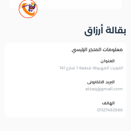
بقالة أرزاق
معلومات المتجر الرئيسي
العنوان
الكويت المهبولة قطعة 1 شارع 141
البريد الالكترونى
atzaq@gmail.com
الهاتف
01127492986