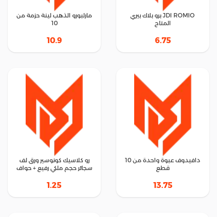
JDI ROMIO برو بلاك بيري
مارلبورو الذهب لينة حزمة من
المتاح
10
10.9
6.75
دافيدوف عبوة واحدة من 10
رو كلاسيك كونوسير ورق لف
قطع
سجائر حجم ملكي رفيع + حواف
1.25
13.75