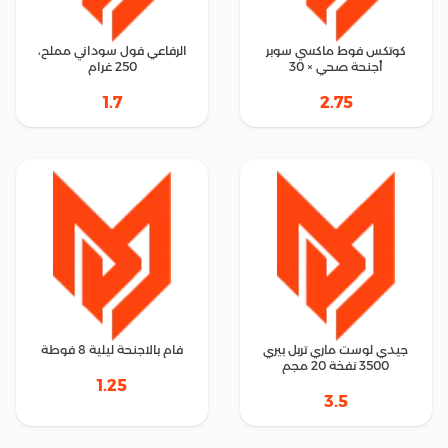
كوتكس فوط ماكسي سوبر
الرفاعي فول سوداني مملح،
أجنحة صحي × 30
250 غرام
1.7
2.75
جيدي لوست ماري تربل بيري
فام بالاجنحة ليلية 8 فوطة
3500 نفخة 20 مجم
1.25
3.5