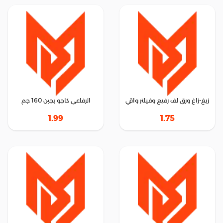
زيغ-زاغ ورق لف رفيع وفيلتر واقي
الرفاعي كاجو بجبن 160 جم
1.99
1.75