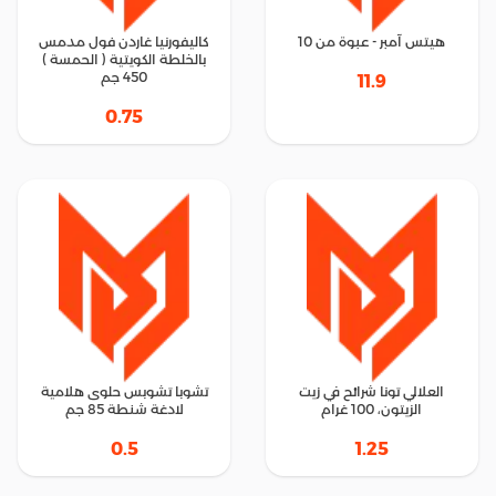
هيتس آمبر - عبوة من 10
كاليفورنيا غاردن فول مدمس
بالخلطة الكويتية ( الحمسة )
450 جم
11.9
0.75
العلالي تونا شرائح في زيت
تشوبا تشوبس حلوى هلامية
الزيتون، 100 غرام
لادغة شنطة 85 جم
0.5
1.25