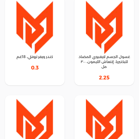
غسول الجسم لايفبوي المضاد
كندر ويفر ترونكي، 18غم
للبكتيريا، إنتعاش الليمون، ٣٠٠
مل
0.3
2.25