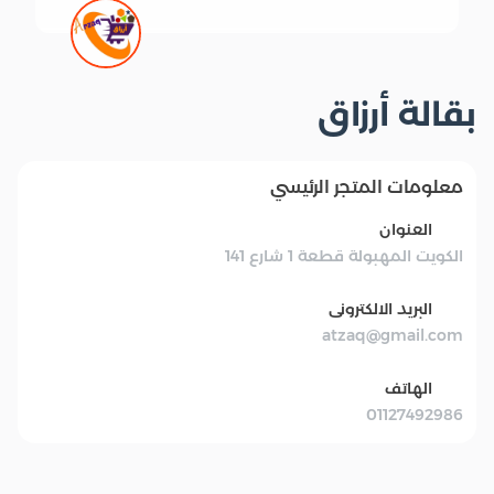
بقالة أرزاق
معلومات المتجر الرئيسي
العنوان
الكويت المهبولة قطعة 1 شارع 141
البريد الالكترونى
atzaq@gmail.com
الهاتف
01127492986