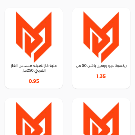
ريكسونا ديو وومين باشن 50 مل
علبة غاز لتعبئه مسدس الغاز
الكويني 250مل
1.35
0.95