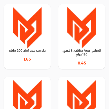
المراعي جبنة مثلثات، 8 قطع،
دابر زيت شعر أملا، 200 مليلتر
120 جرام
1.65
0.45