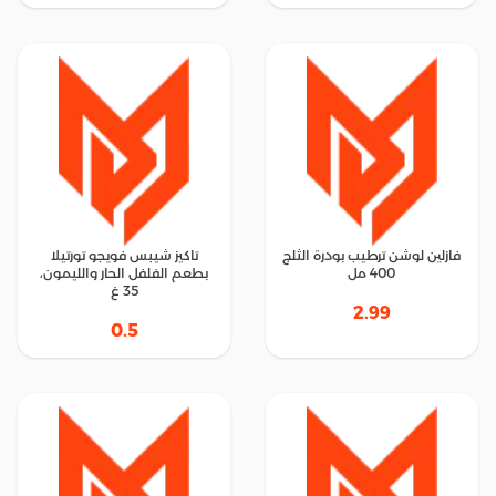
فازلين لوشن ترطيب بودرة الثلج
تاكيز شيبس فويجو تورتيلا
400 مل
بطعم الفلفل الحار والليمون،
35 غ
2.99
0.5