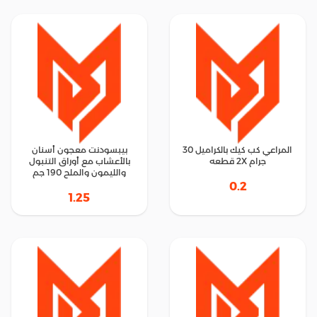
المراعي كب كيك بالكراميل 30
بيبسودنت معجون أسنان
جرام 2X قطعه
بالأعشاب مع أوراق التنبول
والليمون والملح 190 جم
0.2
1.25