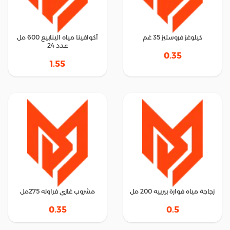
كيلوغز فروستيز 35 غم
أكوافينا مياه الينابيع 600 مل
عدد 24
0.35
1.55
زجاجة مياه فوارة بيرييه 200 مل
مشروب غازي فراوله 275مل
0.35
0.5