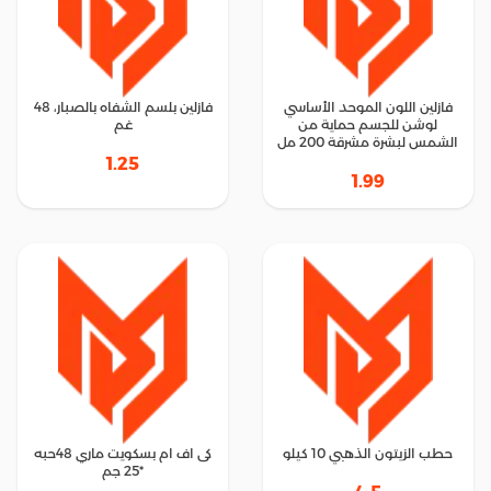
فازلين اللون الموحد الأساسي
فازلين بلسم الشفاه بالصبار، 48
لوشن للجسم حماية من
غم
الشمس لبشرة مشرقة 200 مل
1.25
1.99
حطب الزيتون الذهبي 10 كيلو
كى اف ام بسكويت ماري 48حبه
*25 جم