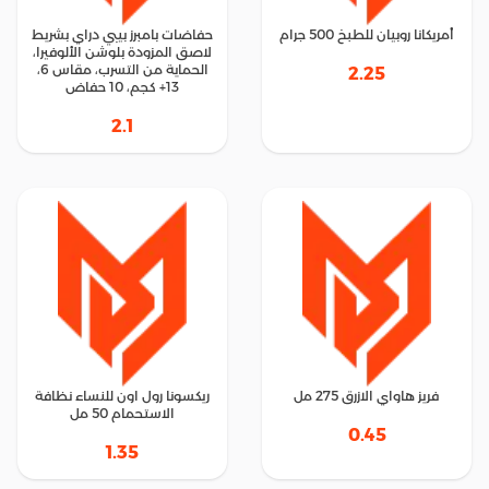
أمريكانا روبيان للطبخ 500 جرام
حفاضات بامبرز بيبي دراي بشريط
لاصق المزودة بلوشن الألوفيرا،
الحماية من التسرب، مقاس 6،
2.25
13+ كجم، 10 حفاض
2.1
فريز هاواي الازرق 275 مل
ريكسونا رول اون للنساء نظافة
الاستحمام 50 مل
0.45
1.35