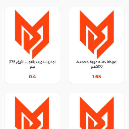
امريكانا كفته عربية مجمدة،
لوكر بسكويت بالتوت الأزرق 375
500غم
جم
0.4
1.65