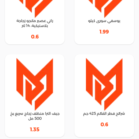
يوسفي سورى كيلو
راني عصير مانجو زجاجة
بلاستيكية، 14 لتر
1.99
0.6
شرائح فطر القائم 425 جم
جيف الترا منظف زجاج سريع بخ
500 مل
0.6
1.35