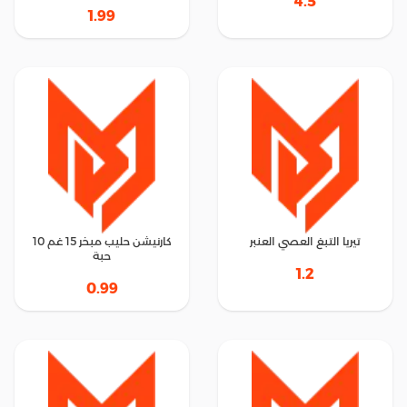
4.5
1.99
تيريا التبغ العصي العنبر
كارنيشن حليب مبخر 15 غم 10
حبة
1.2
0.99