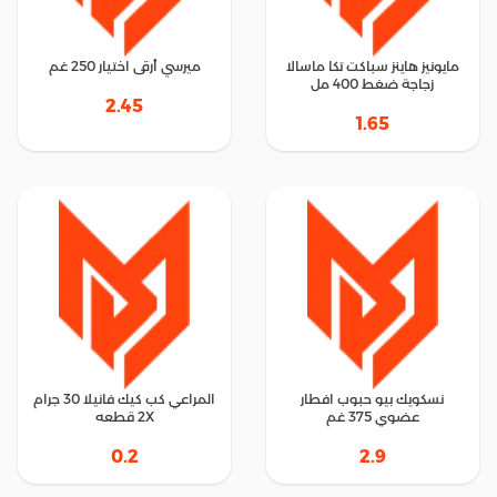
مايونيز هاينز سباكت تكا ماسالا
ميرسي أرقى اختيار 250 غم
زجاجة ضغط 400 مل
2.45
1.65
نسكويك بيو حبوب افطار
المراعي كب كيك فانيلا 30 جرام
عضوي 375 غم
2X قطعه
0.2
2.9