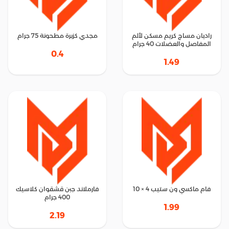
راديان مساج كريم مسكن لألم
مجدي كزبرة مطحونة 75 جرام
المفاصل والعضلات 40 جرام
0.4
1.49
فام ماكسي ون ستيب 4 × 10
فارملاند جبن قشقوان كلاسيك
400 جرام
1.99
2.19