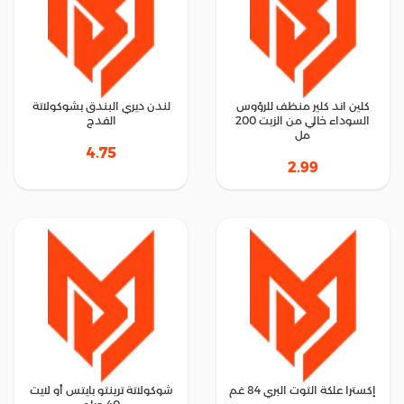
كلين اند كلير منظف للرؤوس
لندن ديري البندق بشوكولاتة
السوداء خالي من الزيت 200
الفدج
مل
4.75
2.99
إكسترا علكة التوت البري 84 غم
شوكولاتة ترينتو بايتس أو لايت