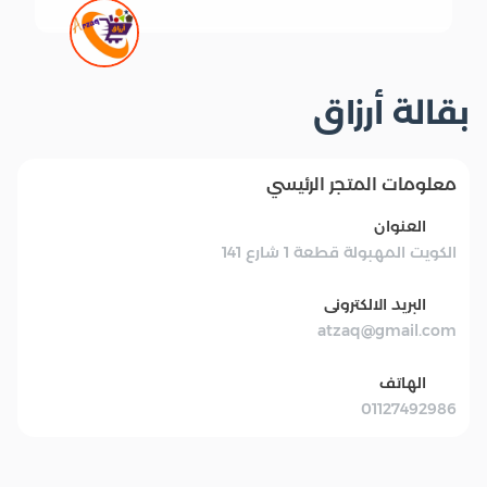
بقالة أرزاق
معلومات المتجر الرئيسي
العنوان
الكويت المهبولة قطعة 1 شارع 141
البريد الالكترونى
atzaq@gmail.com
الهاتف
01127492986