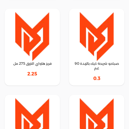
صباحو شريحة كيك بالزبدة 90
فريز هاواي الازرق 275 مل
غم
2.25
0.3