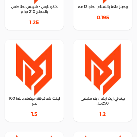
ريجيلز علكة بالنعناع الحلو 13 غم
كتكو نايس - شيبس بطاطس
بالدجاج 210 جرام
0.195
1.25
بيتوتي زيت زيتون بكر متبقي
لينت شوكولاته بيضاء باللوز 100
250مل
غم
1.5
1.2