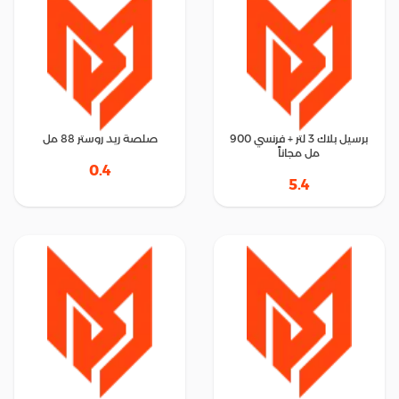
برسيل بلاك 3 لتر + فرنسي 900
صلصة ريد روستر 88 مل
مل مجاناً
0.4
5.4