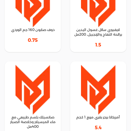
لايفبوي سائل غسول اليدين
دوف صابون 160 جم الوردي
برائحة التفاح والزنجبيل, 200مل
0.75
1.5
أمريكانا برجر بقري مربع 1 كجم
صانسيلك بلسم طييعي مع
ماء الميسيلار وخلاصة الصبار
400مل
5.4