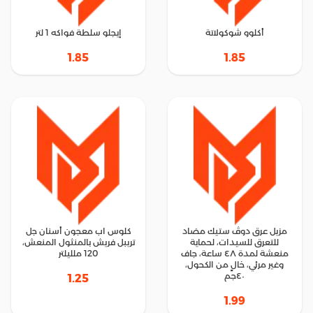
أكلوو شوكولاتة
إيجلو سلطة فواكه 1 لتر
1.85
1.85
مزيل عرق دوڤ ستيك مضاد
كلوس اب معجون أسنان جل
للتعرق للسيدات، لحماية
تريبل فريش بالمنثول المنعش،
منعشة لمدة ٤٨ ساعة، جاف
120 ملليلتر
وغير مرئي، خالٍ من الكحول،
٤٠جم
1.25
1.99