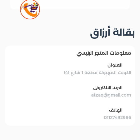
بقالة أرزاق
معلومات المتجر الرئيسي
العنوان
الكويت المهبولة قطعة 1 شارع 141
البريد الالكترونى
atzaq@gmail.com
الهاتف
01127492986