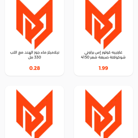
غارنييه كولور إس براوني
نيلاميلز ماء جوز الهند مع اللب
شوكولاتة صبغة شعر 4150
330 مل
0.28
1.99