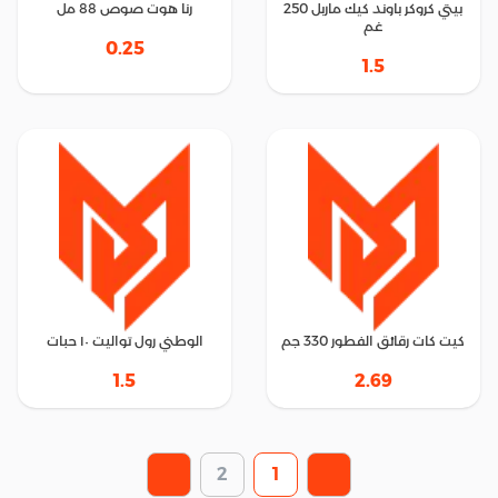
بيتي كروكر باوند كيك ماربل 250
رنا هوت صوص 88 مل
غم
0.25
1.5
كيت كات رقائق الفطور 330 جم
الوطني رول تواليت ١٠ حبات
1.5
2.69
2
1