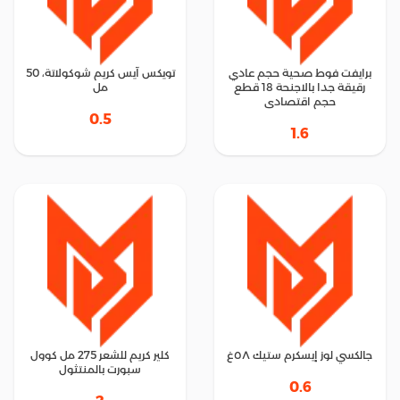
برايفت فوط صحية حجم عادي
تويكس آيس كريم شوكولاتة، 50
رقيقة جدا بالاجنحة 18 قطع
مل
حجم اقتصادى
0.5
1.6
جالكسي لوز إيسكرم ستيك ٥٨غ
كلير كريم للشعر 275 مل كوول
سبورت بالمنتثول
0.6