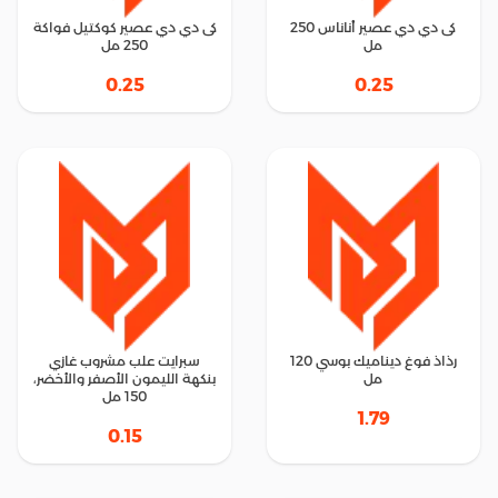
كى دي دي عصير أناناس 250
كى دي دي عصير كوكتيل فواكة
مل
250 مل
0.25
0.25
رذاذ فوغ ديناميك بوسي 120
سبرايت علب مشروب غازي
مل
بنكهة الليمون الأصفر والأخضر،
150 مل
1.79
0.15