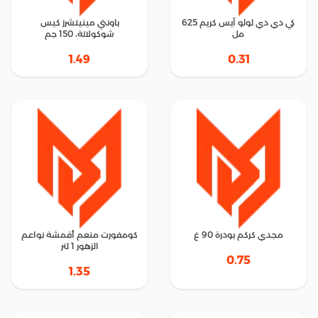
كي دي دي لولو آيس كريم 625
باونتي مينيتشرز كيس
مل
شوكولاتة، 150 جم
1.49
0.31
مجدي كركم بودرة 90 غ
كومفورت منعم أقمشة نواعم
الزهور 1 لتر
0.75
1.35