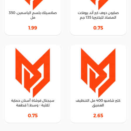
صابون دوف كير آند بروتكت
صانسيلك بلسم الياسمين، 350
المضاد للبكتيريا 135 جم
مل
1.99
0.75
كلير شامبو 400 مل التنظيف
سيجنال فرشاة أسنان حماية
العميق
ثلاثية - وسط،1 قطعة
0.75
2.65