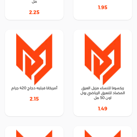
مل
1.95
2.25
ريكسونا للنساء مزيل العرق
أمريكانا فيليه دجاج 420 جرام
المضاد للتعرق الرياضي رول
اون 50 مل
2.15
1.49