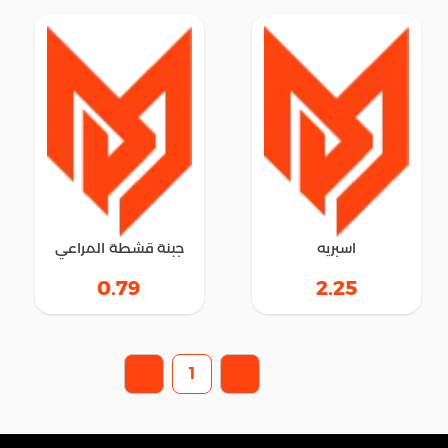
اسبريه
جبنة قشطة المراعي
0.79
2.25
1