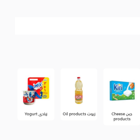
زيوت Oil products
زبادى Yogurt
عصائر
عرو
fers