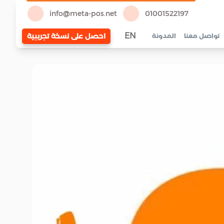
info@meta-pos.net
01001522197
EN
احصل على نسخة تجريبية
تواصل معنا
المدونة