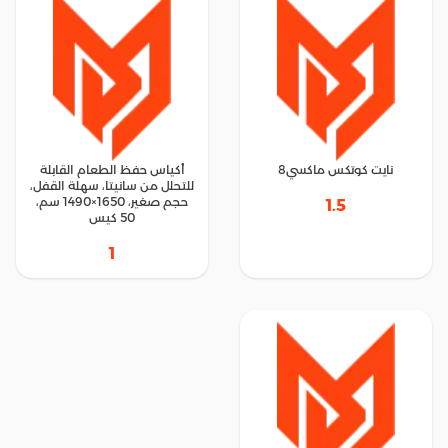
نايت كوتكس ماكسي8
أكياس حفظ الطعام القابلة
للتحلل من سانيتا، سهلة القفل،
حجم صغير، 1650×1490 سم،
1.5
50 كيس
1