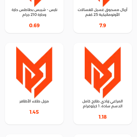
آريال مسحوق غسيل للغسالات
نايس - شيبس بطاطس حارة
الأوتوماتيكية 25 كغم
وحارة 210 جرام
0.69
7.9
المراعي زبادي طازج كامل
مزيل طلاء الأظافر
الدسم سادة، 1 كيلوغرام
1.45
1.18