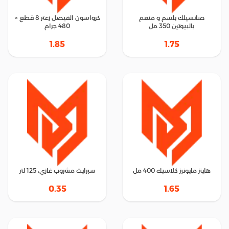
صانسيلك بلسم و منعم
كرواسون الفيصل زعتر 8 قطع ×
بالبيوتين 350 مل
480 جرام
1.85
1.75
هاينز مايونيز كلاسيك 400 مل
سبرايت مشروب غازي، 125 لتر
0.35
1.65