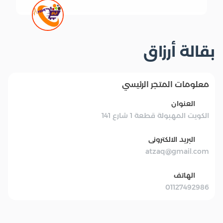
بقالة أرزاق
معلومات المتجر الرئيسي
العنوان
الكويت المهبولة قطعة 1 شارع 141
البريد الالكترونى
atzaq@gmail.com
الهاتف
01127492986