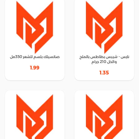
نايس - شيبس بطاطس بالملح
صانسيلك بلسم للشعر 350مل
والخل 210 جرام
1.99
1.35