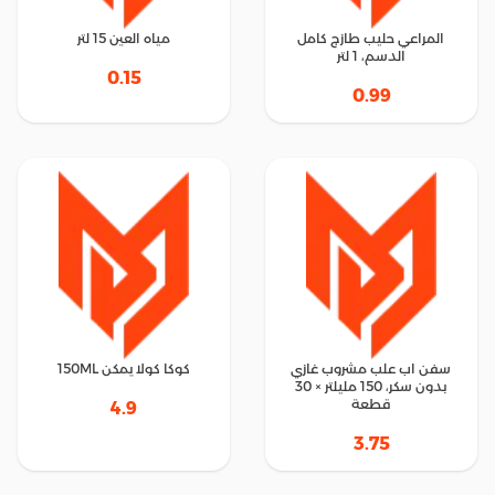
المراعي حليب طازج كامل
مياه العين 15 لتر
الدسم، 1 لتر
0.15
0.99
سفن اب علب مشروب غازي
كوكا كولا يمكن 150ML
بدون سكر، 150 مليلتر × 30
قطعة
4.9
3.75