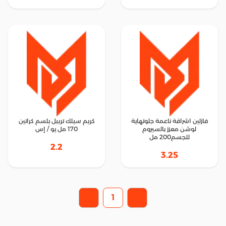
فازلين اشراقة ناعمة جلوتهاية
كريم سيلك تريبل بلسم كراتين
لوشن معزز بالسيروم
170 مل يو / إس
للجسم200 مل
2.2
3.25
1