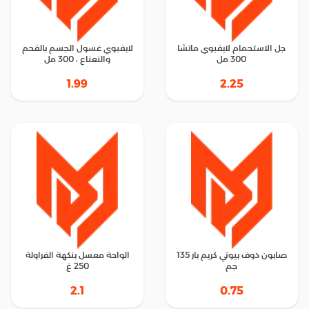
جل الاستحمام لايفبوي ماتشا
لايفبوي غسول الجسم بالفحم
300 مل
والنعناع ، 300 مل
1.99
2.25
صابون دوف بيوتي كريم بار 135
الواحة معسل بنكهة الفراولة
جم
250 غ
2.1
0.75