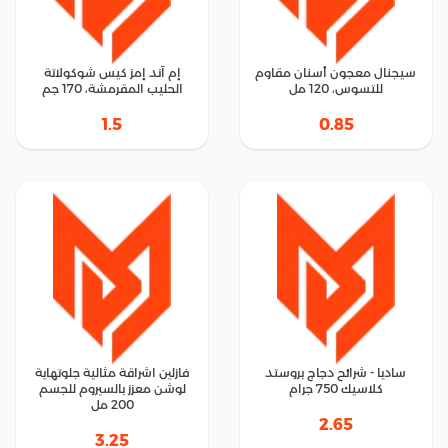
سيجنال معجون أسنان مقاوم
إم آند إمز كيس شوكولاتة
للتسوس، 120 مل
الحليب المقرمشة، 170 جم
1.5
0.85
ساديا - شرائح دجاج بروستد
فازلين اشراقة مثالية جلوتهاية
كلاسيك 750 جرام
لوشن معزز بالسيروم للجسم
200 مل
2.65
3.25