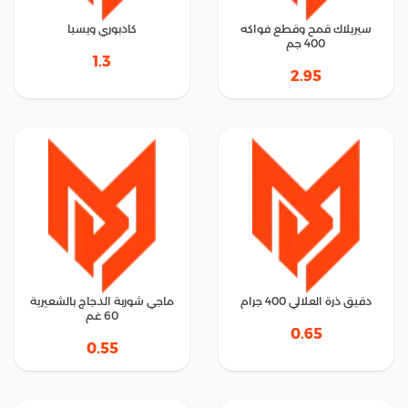
سيريلاك قمح وقطع فواكه
كادبوري ويسبا
400 جم
1.3
2.95
دقيق ذرة العلالي 400 جرام
ماجي شوربة الدجاج بالشعيرية
60 غم
0.65
0.55