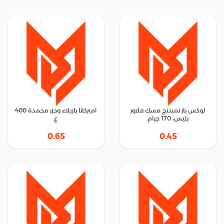
لوكس بار تمبتنج مسك فلاور
اميركانا بازيلاء وجزر مجمدة 400
بليس، 170 جرام
غ
0.65
0.45