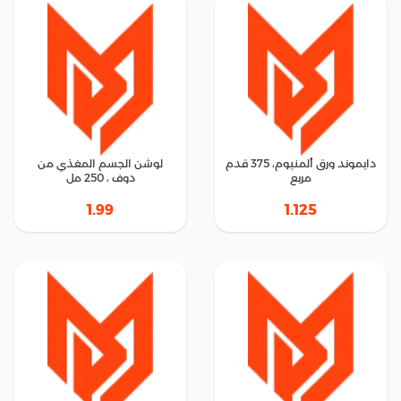
دايموند ورق ألمنيوم، 375 قدم
لوشن الجسم المغذي من
مربع
دوف ، 250 مل
1.99
1.125