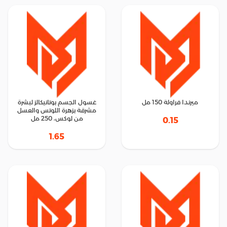
ميرندا فراولة 150 مل
غسول الجسم بوتانيكالز لبشرة
مشرقة بزهرة اللوتس والعسل
من لوكس، 250 مل
0.15
1.65