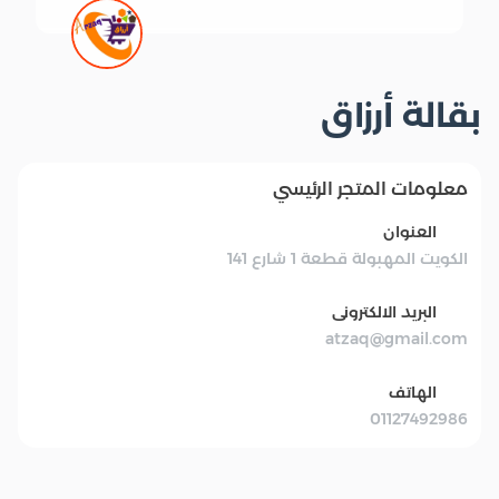
بقالة أرزاق
معلومات المتجر الرئيسي
العنوان
الكويت المهبولة قطعة 1 شارع 141
البريد الالكترونى
atzaq@gmail.com
الهاتف
01127492986