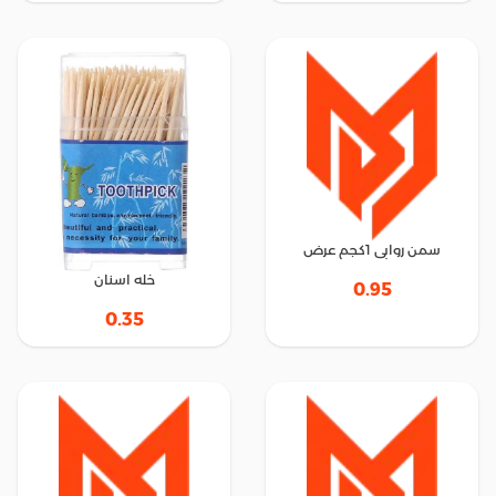
سمن روابى 1كجم عرض
خله اسنان
0.95
0.35