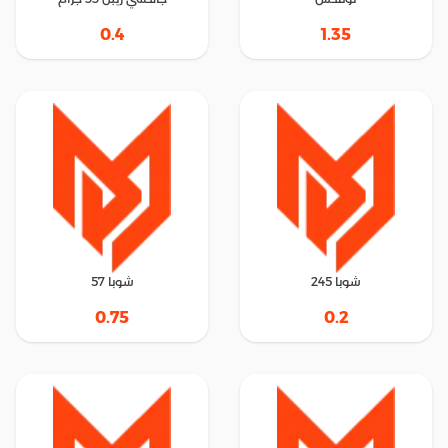
0.4
1.35
شوبا 245
شوبا 57
0.75
0.2