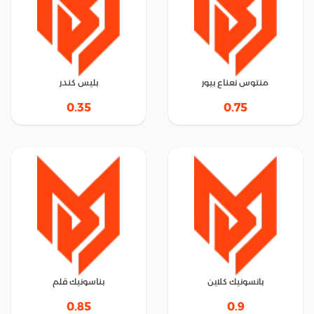
منتوس نعناع بيور
بليس كندر
0.35
0.75
بانسونيك كلاين
بناسونيك قلم
0.85
0.9