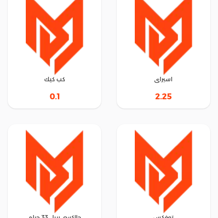
اسبراى
كب كيك
0.1
2.25
توفكس
جالكسي ريبل 33 جرام