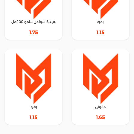
بفره
هيد& شولدرز شامو 400مل
1.75
1.15
دانونى
بفره
1.15
1.65