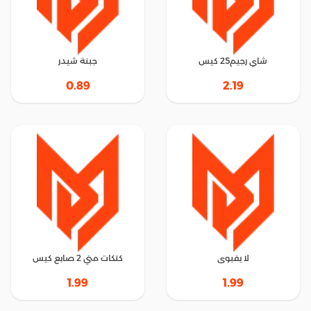
شاي رجيم25 كيس
جبنة شيدر
0.89
2.19
لا يفبوى
كتكات مني 2 صابع كيس
1.99
1.99