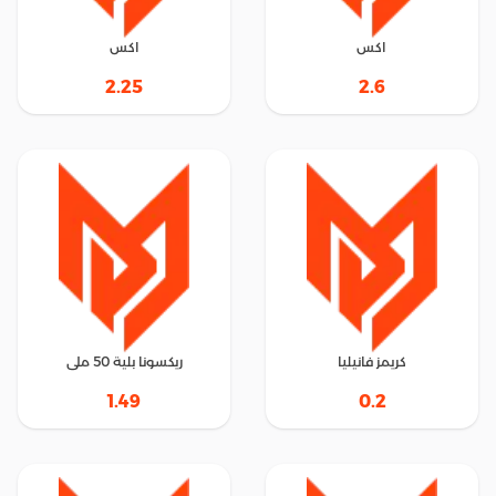
اكس
اكس
2.25
2.6
كريمز فانيليا
ريكسونا بلية 50 ملى
1.49
0.2