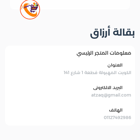
بقالة أرزاق
معلومات المتجر الرئيسي
العنوان
الكويت المهبولة قطعة 1 شارع 141
البريد الالكترونى
atzaq@gmail.com
الهاتف
01127492986