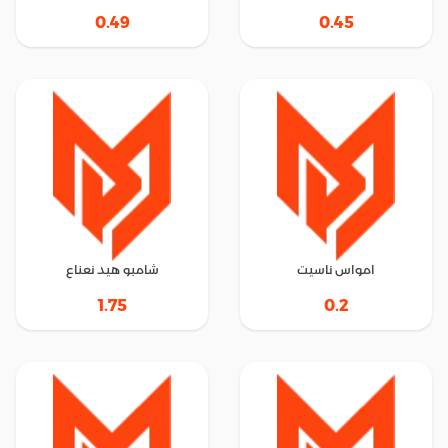
0.49
0.45
امواس ناسيت
شامبو هيد نعناع
1.75
0.2