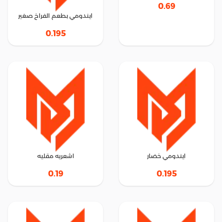
0.69
ايندومي بطعم الفراخ صغير
0.195
ايندومي خضار
اشعريه مقليه
0.19
0.195