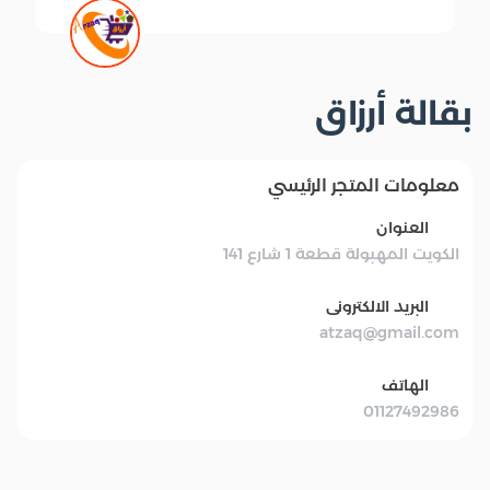
بقالة أرزاق
معلومات المتجر الرئيسي
العنوان
الكويت المهبولة قطعة 1 شارع 141
البريد الالكترونى
atzaq@gmail.com
الهاتف
01127492986