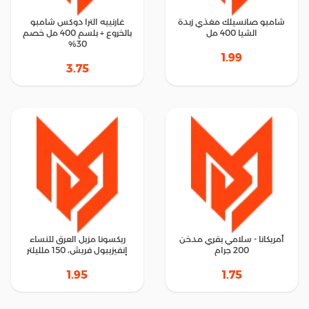
شامبو صانسيلك مغذي زبدة
غارنييه الترا دوكس شامبو
الشيا 400 مل
بالخروع + بلسم 400 مل خصم
30%
1.99
3.75
أمريكانا - سلامي بقري مدخن
ريكسونا مزيل العرق للنساء
200 جرام
إنفيزيبول فريش، 150 ملليلتر
1.95
1.75