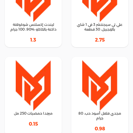
علي تي سيجنتشر 3 في 1 شاي
ليندت إكسلنس شوكولاتة
بالزنجبيل، 30 قطعة
داكنة بالكاكاو %90، 100 جرام
1.3
2.75
مجدي فلفل أسود حب، 80
ميرندا حمضيات 250 مل
جرام
0.15
0.98