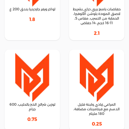
حفاضات بامبرز بيبي دراي بشريط
لواكر ويفر جاردينيا بندق 200 غ
لاصق المزودة بلوشن الألوفيرا،
الحماية من التسرب، مقاس 5،
1.8
11-16 كجم، 14 حفاض
2.1
المراعي زبادي ولبنة قليل
لوزين شرائح الخبز بالحليب، 600
الدسم مع فيتامينات مضافة،
جرام
180 مليلتر
0.75
0.25