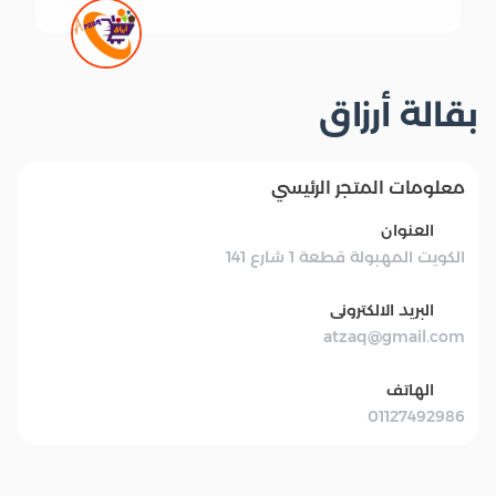
بقالة أرزاق
معلومات المتجر الرئيسي
العنوان
الكويت المهبولة قطعة 1 شارع 141
البريد الالكترونى
atzaq@gmail.com
الهاتف
01127492986