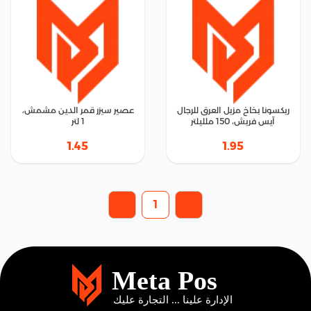
ريكسونا بخاخ مزيل العرق للرجال
عصير سيزر قمر الدين مشمش،
آيس فريش، 150 ملليلتر
1 لتر
1.45
1.95
1