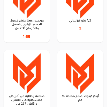
1/2 كيلو كرز لبناني
جونسون فيتا ريتش غسول
للجسم بالزبادي والعسل
والشوفان 250 مل
3
1.69
أولكر كوبوك اصابع مملحة 30
صلصة إيطالية من أميريكان
غم
جاردن، خالية من الغلوتين
والألبان، 267 مل