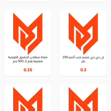
كى دي دي عصير عنب أحمر 250
شركة مطاحن الدقيق الكويتية
مل
شعيرية رقم 2، 500 جم
0.35
0.3