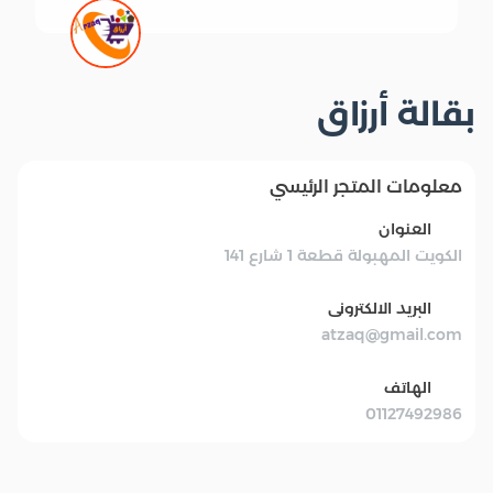
بقالة أرزاق
معلومات المتجر الرئيسي
العنوان
الكويت المهبولة قطعة 1 شارع 141
البريد الالكترونى
atzaq@gmail.com
الهاتف
01127492986