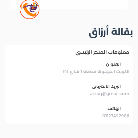
بقالة أرزاق
معلومات المتجر الرئيسي
العنوان
الكويت المهبولة قطعة 1 شارع 141
البريد الالكترونى
atzaq@gmail.com
الهاتف
01127492986