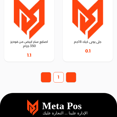
جلى يوبى كيك 18جم
اصابع سكر ابيض من فوديز
350 جرام
0.1
1.1
1