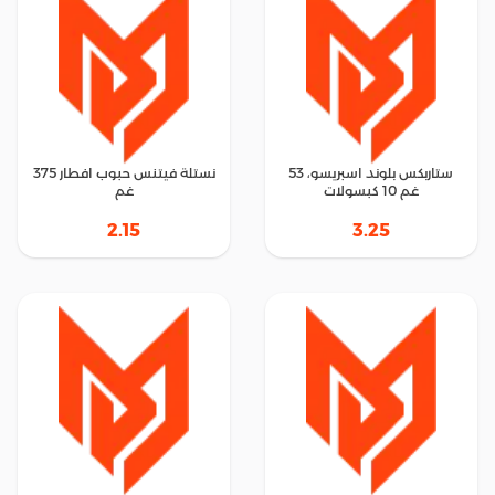
ستاربكس بلوند اسبريسو، 53
نستلة فيتنس حبوب افطار 375
غم 10 كبسولات
غم
2.15
3.25