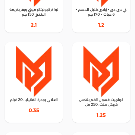
كي دي دي - زبادي قليل الدسم -
لواكر نابوليتانر ميني ويفر بكريمة
6 حبات × 170 جم
البندق 150 جم
2.1
1.2
كولجيت غسول الفم بلاكس
العلالي بودرة الفانيليا، 20 غرام
فريش منت، 250 مل
0.35
1.25