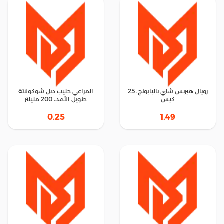
رويال هيربس شاي بالبابونج، 25
المراعي حليب دبل شوكولاتة
كيس
طويل الأمد، 200 مليلتر
0.25
1.49