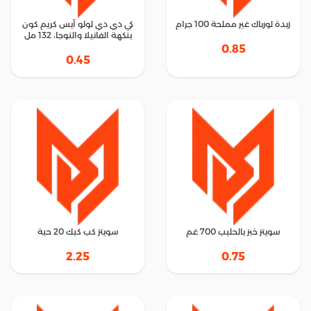
زبدة لورباك غير مملحة 100 جرام
كي دي دي لولو آيس كريم كون
بنكهة الفانيلا والنوجا، 132 مل
0.85
0.45
سويتز خبز بالحليب 700 غم
سويتز كب كبك 20 حبة
2.25
0.75