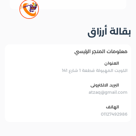
بقالة أرزاق
معلومات المتجر الرئيسي
العنوان
الكويت المهبولة قطعة 1 شارع 141
البريد الالكترونى
atzaq@gmail.com
الهاتف
01127492986