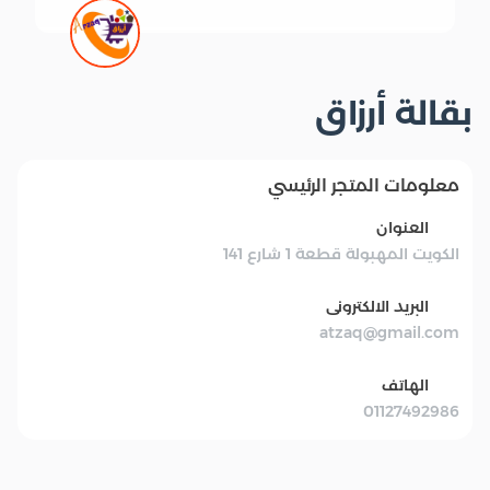
بقالة أرزاق
معلومات المتجر الرئيسي
العنوان
الكويت المهبولة قطعة 1 شارع 141
البريد الالكترونى
atzaq@gmail.com
الهاتف
01127492986