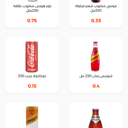
موسى مشروب شعير فراولة
باور هورس مشروب طاقة
330مل
250ملل
0.75
0.35
شويبس رمان 250 مل
كوكاكولا جيب 250
0.15
0.4