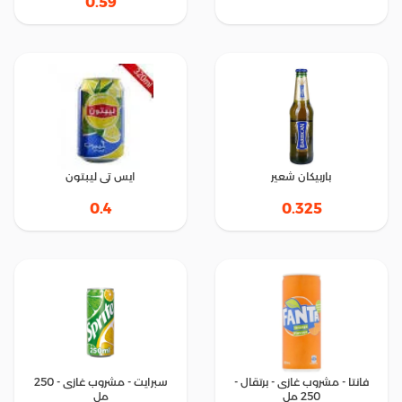
0.59
باربيكان شعير
ايس تى ليبتون
0.4
0.325
فانتا - مشروب غازى - برتقال -
سبرايت - مشروب غازى - 250
250 مل
مل