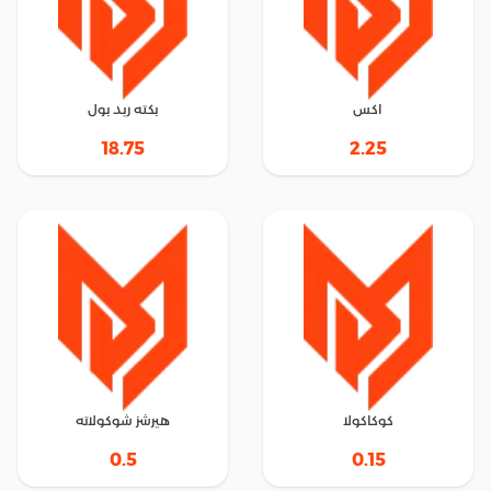
اكس
بكته ريد بول
18.75
2.25
كوكاكولا
هيرشز شوكولاته
0.5
0.15