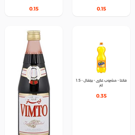
0.15
0.15
فانتا - مشروب غازى - برتقال - 1.5
لتر
0.35