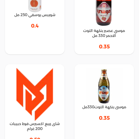
شويبس يوسفي 250 مل
0.4
موسي عصير بنكهة التوت
الاحمر 330 مل
0.35
موسى بنكهة التوت330مل
0.35
شاى ربيع اكسبرس فرط حبيبات
200 غرام