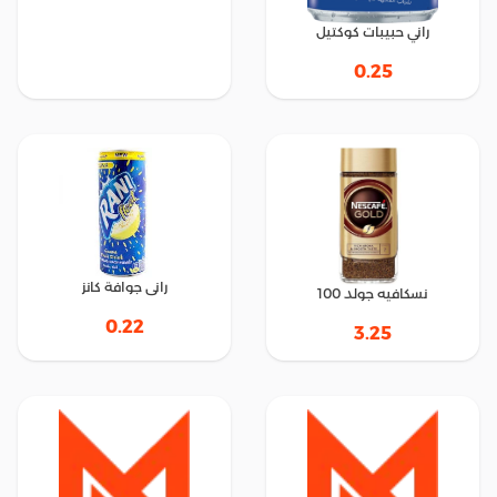
راني حبيبات كوكتيل
0.25
رانى جوافة كانز
نسكافيه جولد 100
0.22
3.25