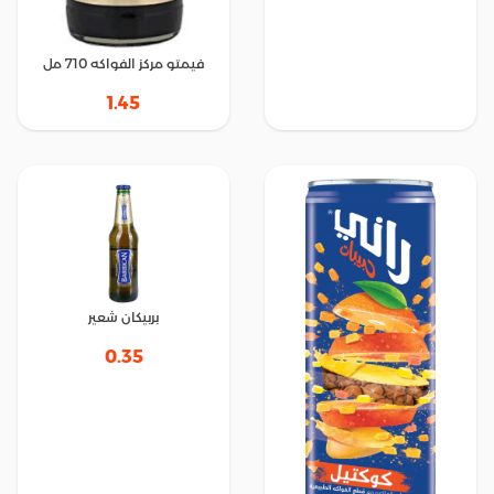
فيمتو مركز الفواكه 710 مل
1.45
بربيكان شعير
0.35