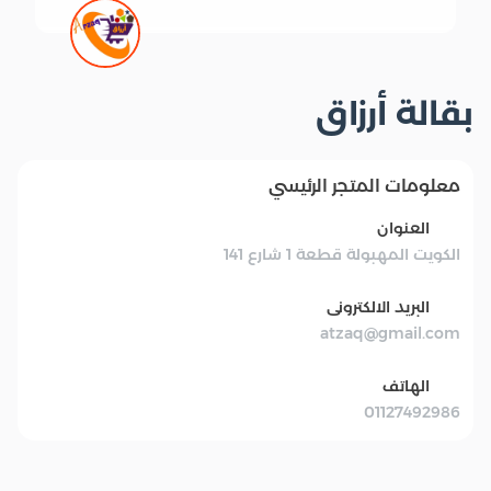
بقالة أرزاق
معلومات المتجر الرئيسي
العنوان
الكويت المهبولة قطعة 1 شارع 141
البريد الالكترونى
atzaq@gmail.com
الهاتف
01127492986