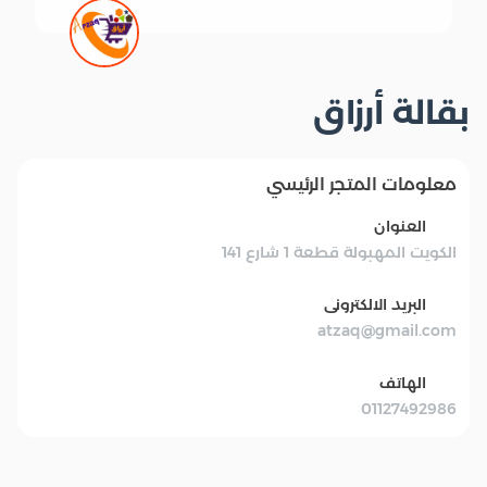
بقالة أرزاق
معلومات المتجر الرئيسي
العنوان
الكويت المهبولة قطعة 1 شارع 141
البريد الالكترونى
atzaq@gmail.com
الهاتف
01127492986