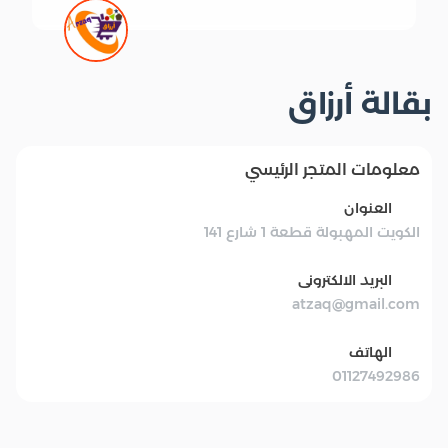
بقالة أرزاق
معلومات المتجر الرئيسي
العنوان
الكويت المهبولة قطعة 1 شارع 141
البريد الالكترونى
atzaq@gmail.com
الهاتف
01127492986