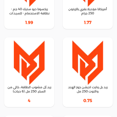
أمريكانا مرتديلا بقري بالزيتون
ريكسونا ديو ستيك 40 جم -
250 جرام
نظافة الاستحمام - للسيدات
1.99
1.77
ريد بل وايت اديشن جوز الهند
ريد بُل مشروب الطاقة، خالي من
والتوت 250 مل
السكر، 250 مل (6 حبات)
4
0.75