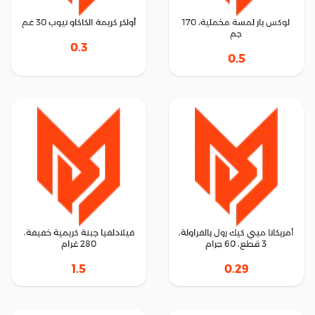
لوكس بار لمسة مخملية، 170
أولكر كريمة الكاكاو تيوب 30 غم
جم
0.3
0.5
أمريكانا ميني كيك رول بالفراولة،
فيلادلفيا جبنة كريمية خفيفة،
3 قطع، 60 جرام
280 غرام
1.5
0.29