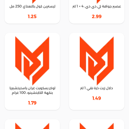
عصير جوافة كي دي دي، 4 × 1 لتر
ليسترين كول بالنعناع، 250 مل
1.25
2.99
دلال زيت ذرة نقي 1 لتر
لوكر بسكويت غران باستيتشيريا
بنكهة الكابتشينو، 100 غرام
1.49
1.79