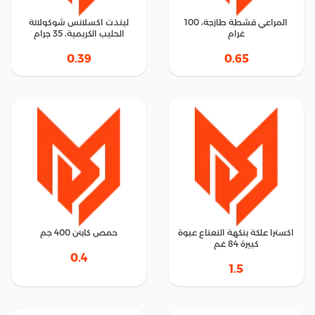
المراعي قشطة طازجة، 100
ليندت اكسلانس شوكولاتة
غرام
الحليب الكريمية، 35 جرام
0.39
0.65
اكسترا علكة بنكهة النعناع عبوة
حمص كابتن 400 جم
كبيرة 84 غم
0.4
1.5