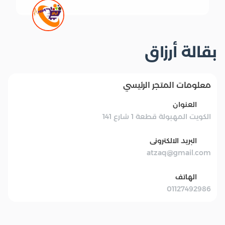
بقالة أرزاق
معلومات المتجر الرئيسي
العنوان
الكويت المهبولة قطعة 1 شارع 141
البريد الالكترونى
atzaq@gmail.com
الهاتف
01127492986