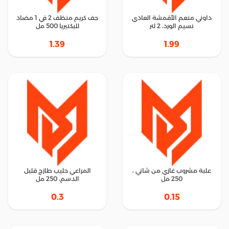
داوني منعم الأقمشة العادي
جف كريم منظف 2 في 1 مضاد
نسيم الورد، 2 لتر
للبكتيريا 500 مل
1.39
1.99
علبة مشروب غازي من شاني ،
المراعي حليب طازج قليل
250 مل
الدسم، 250 مل
0.3
0.15