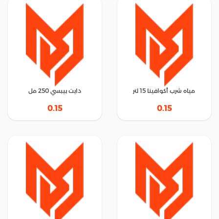
مياه شرب أكوافينا 15 لتر
دايت بيبسي 250 مل
0.15
0.15