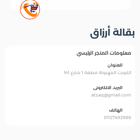
بقالة أرزاق
معلومات المتجر الرئيسي
العنوان
الكويت المهبولة قطعة 1 شارع 141
البريد الالكترونى
atzaq@gmail.com
الهاتف
01127492986