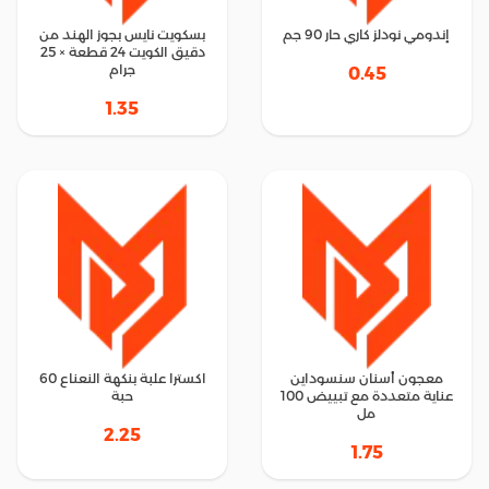
إندومي نودلز كاري حار 90 جم
بسكويت نايس بجوز الهند من
دقيق الكويت 24 قطعة × 25
جرام
0.45
1.35
معجون أسنان سنسوداين
اكسترا علبة بنكهة النعناع 60
عناية متعددة مع تبييض 100
حبة
مل
2.25
1.75