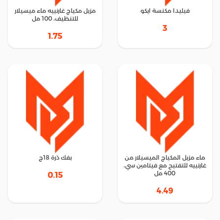
فيليدا مكنسة ايكو
مزيل مكياج غارنييه ماء ميسيلار
للتنظيف، 100 مل
3
1.75
ماء مزيل المكياج الميسيلار من
بفك ذرة 18ج
غارنييه للتفتيح مع فيتامين سي،
400 مل
0.15
4.49