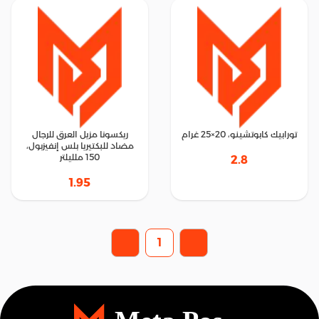
تورابيك كابوتشينو، 20×25 غرام
ريكسونا مزيل العرق للرجال
مضاد للبكتيريا بلس إنفيزبول،
150 ملليلتر
2.8
1.95
1