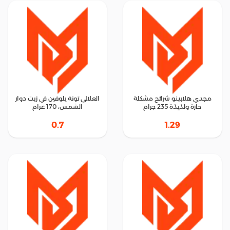
مجدي هلابينو شرائح مشكلة
العلالي تونة يلوفين في زيت دوار
حارة ولذيذة 235 جرام
الشمس، 170 غرام
0.7
1.29