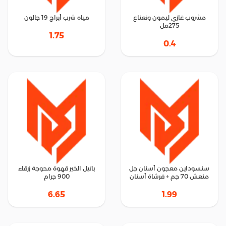
مشروب غازي ليمون ونعناع
مياه شرب أبراج 19 جالون
275مل
1.75
0.4
سنسوداين معجون أسنان جل
باتيل الخير قهوة محوجة زرقاء
منعش 70 جم + فرشاة أسنان
900 جرام
6.65
1.99