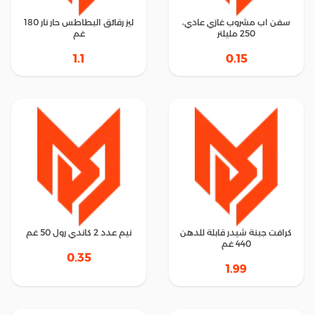
سفن اب مشروب غازي عادي،
ليز رقائق البطاطس حار نار 180
250 مليلتر
غم
1.1
0.15
كرافت جبنة شيدر قابلة للدهن
نيم عدد 2 كاندي رول 50 غم
440 غم
0.35
1.99