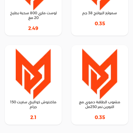
سموثيز البولنج 38 جم
لوست ماري 800 سحبة بطيخ
20 مغ
0.35
2.49
مشروب الطاقة دموي مع
ماكنتوش كواليتي ستريت 150
التورين نمر 250مل
جرام
2.1
0.35