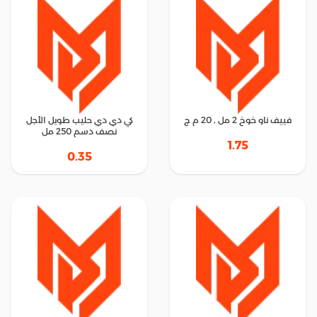
فييف ناو خوخ 2 مل , 20 م ج
كي دي دي حليب طويل الأجل
نصف دسم 250 مل
1.75
0.35