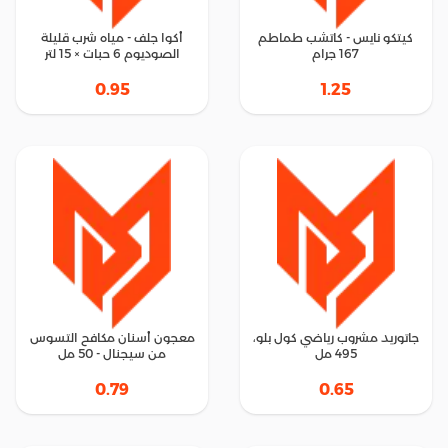
كيتكو نايس - كاتشب طماطم
أكوا جلف - مياه شرب قليلة
167 جرام
الصوديوم 6 حبات × 15 لتر
0.95
1.25
جاتوريد مشروب رياضي كول بلو،
معجون أسنان مكافح التسوس
495 مل
من سيجنال - 50 مل
0.79
0.65