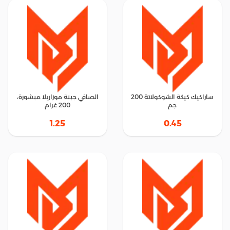
ساراكيك كيكة الشوكولاتة 200
الصافي جبنة موزاريلا مبشورة،
جم
200 غرام
1.25
0.45