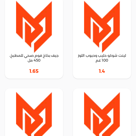
لينت شوكو حليب وحبوب اللوز
جيف بخاخ فوم صحي للمطبخ،
100 غم
450 مل
1.65
1.4