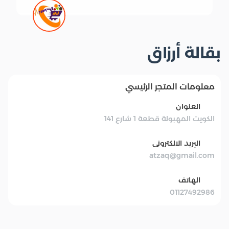
بقالة أرزاق
معلومات المتجر الرئيسي
العنوان
الكويت المهبولة قطعة 1 شارع 141
البريد الالكترونى
atzaq@gmail.com
الهاتف
01127492986