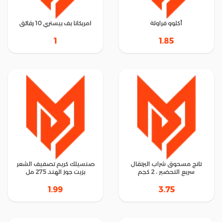
أكلوو فراولة
امريكانا بف بيستري 10 رقائق
1
1.85
تانج مسحوق شراب البرتقال
صنسيلك كريم تصفيف الشعر
سريع التحضير ، 2 كجم
بزيت جوز الهند 275 مل
1.99
3.75