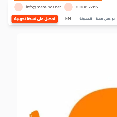
info@meta-pos.net
01001522197
EN
احصل على نسخة تجريبية
تواصل معنا
المدونة