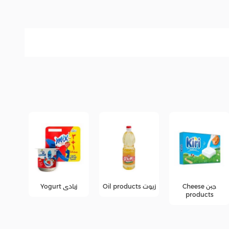
زيوت Oil products
زبادى Yogurt
عصائر
عرو
fers