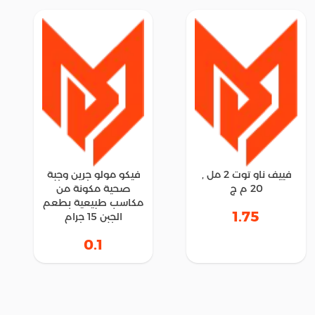
فييف ناو توت 2 مل ,
فيكو مولو جرين وجبة
20 م ج
صحية مكونة من
مكاسب طبيعية بطعم
1.75
الجبن 15 جرام
0.1