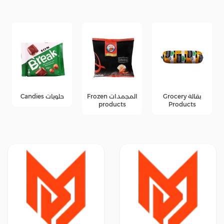
بقالة Grocery
المجمدات Frozen
حلويات Candies
جبن e
oducts
products
Produc