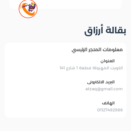
بقالة أرزاق
معلومات المتجر الرئيسي
العنوان
الكويت المهبولة قطعة 1 شارع 141
البريد الالكترونى
atzaq@gmail.com
الهاتف
01127492986