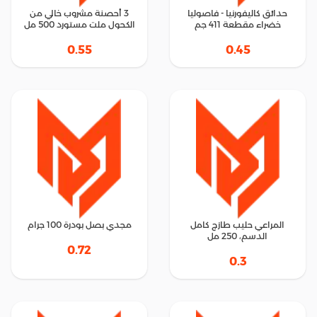
حدائق كاليفورنيا - فاصوليا
3 أحصنة مشروب خالي من
خضراء مقطعة 411 جم
الكحول ملت مستورد 500 مل
0.55
0.45
المراعي حليب طازج كامل
مجدي بصل بودرة 100 جرام
الدسم، 250 مل
0.72
0.3