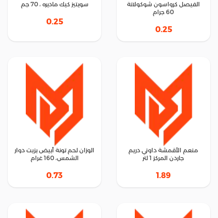
الفيصل كرواسون شوكولاتة
سويتيز كيك ماديره ، 70 جم
60 جرام
0.25
0.25
منعم الأقمشة داوني دريم
الوزان لحم تونة أبيض بزيت دوار
جاردن المركز 1 لتر
الشمس، 160 غرام
0.73
1.89