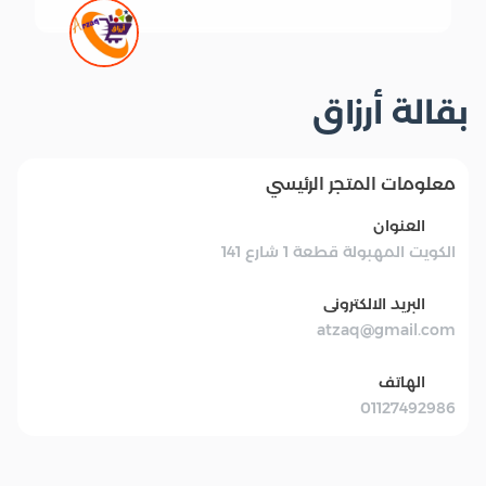
بقالة أرزاق
معلومات المتجر الرئيسي
العنوان
الكويت المهبولة قطعة 1 شارع 141
البريد الالكترونى
atzaq@gmail.com
الهاتف
01127492986