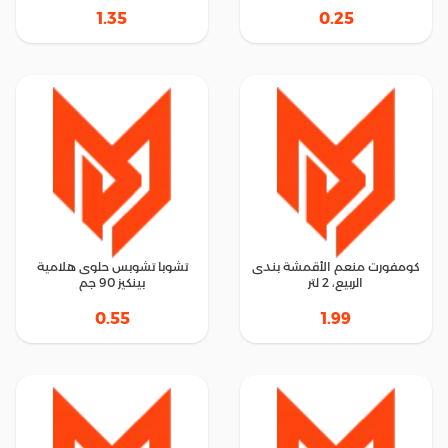
1.35
0.25
كومفورت منعم الأقمشة بندى
تشوبا تشوبس حلوى هلامية
الربيع، 2 لتر
بينكيز 90 جم
0.55
1.99