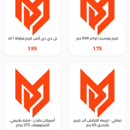
كريم نويسيت لواكر 996 جم
كى دي دي آيس كريم فراولة 1 لتر
1.95
1.75
تيفاني - كريمة الكرانش آند كريم
أميريكان جاردن - فشار طبيعي
بالبندق 65 جم
للميكروويف، 273 جرام