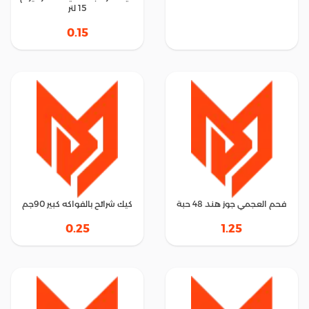
15 لتر
0.15
فحم العجمي جوز هند 48 حبة
كيك شرائح بالفواكه كبير 90جم
0.25
1.25