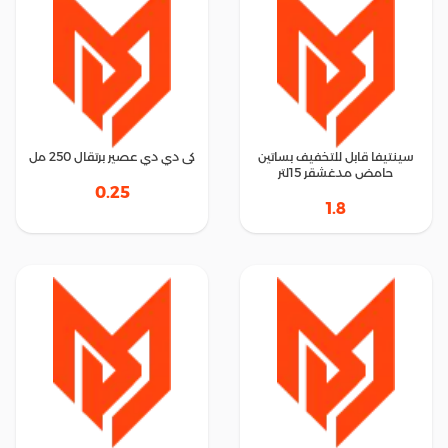
سينتيفا قابل للتخفيف بساتين
كى دي دي عصير برتقال 250 مل
حامض مدغشقر 15لتر
0.25
1.8