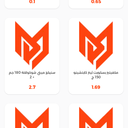
0.1
0.65
مكفيتيز بسكويت ثينز كابتشينو
سنيكرز ميني شوكولاتة 180 جم
150 ج
× 2
2.7
1.69