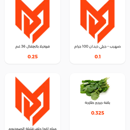
صهيب – جيلي ديدان 100 جرام
فروتيلا بالبرتقال 36 غم
0.25
0.1
باقة جرجير طازجة
0.325
مياه اكوا جلف قليلة الصوديوم