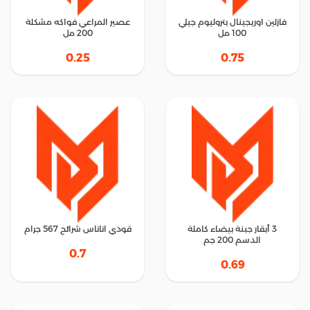
فازلين اوريجينال بتروليوم جيلي
عصير المراعي فواكه مشكلة
100 مل
200 مل
0.25
0.75
3 أبقار جبنة بيضاء كاملة
قودي اناناس شرائح 567 جرام
الدسم 200 جم
0.7
0.69