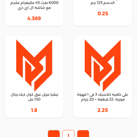
الدسم 125 جم
6000 نفث 45 ملليغرام ملجم
مع شاشة ال اي دي
0.25
4.369
علي كافيه كلاسيك 3 في 1 قهوة
نيڤيا مزيل عرق كول كيك رجال
فورية، 22 قطعة × 20 جرام
150 مل
1.8
2.25
1