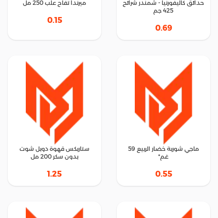
حدائق كاليفورنيا - شمندر شرائح
ميرندا تفاح علب 250 مل
425 جم
0.15
0.69
ماجي شوربة خضار الربيع 59
ستاربكس قهوة دوبل شوت
غم*
بدون سكر 200 مل
1.25
0.55