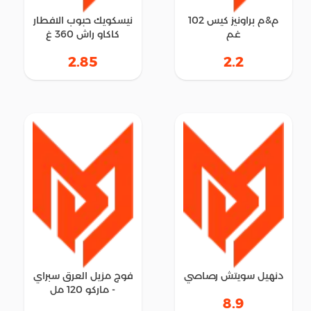
م&م براونيز كيس 102
نيسكويك حبوب الافطار
غم
كاكاو راش 360 غ
2.85
2.2
دنهيل سويتش رصاصي
فوج مزيل العرق سبراي
- ماركو 120 مل
8.9