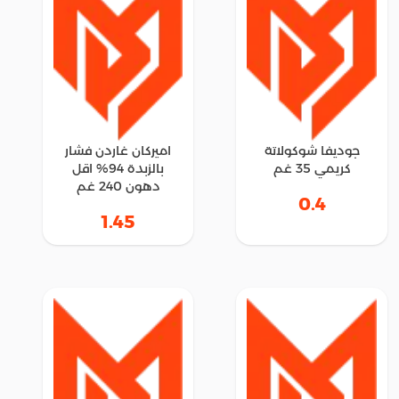
جوديفا شوكولاتة
اميركان غاردن فشار
كريمي 35 غم
بالزبدة 94% اقل
دهون 240 غم
0.4
1.45