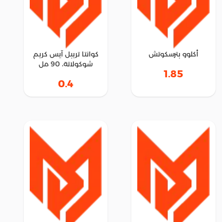
أكلوو بترسكوتش
كوانتا تريبل آيس كريم
شوكولاتة، 90 مل
1.85
0.4