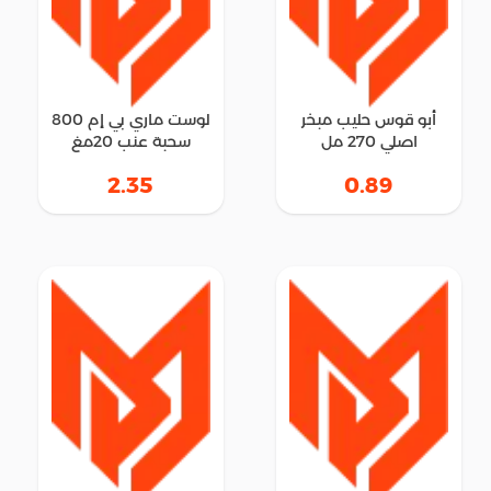
أبو قوس حليب مبخر
لوست ماري بي إم 800
اصلي 270 مل
سحبة عنب 20مغ
2.35
0.89