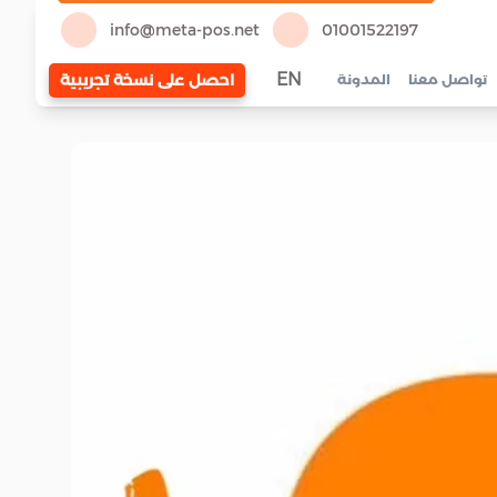
info@meta-pos.net
01001522197
EN
احصل على نسخة تجريبية
تواصل معنا
المدونة