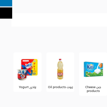
زيوت Oil products
زبادى Yogurt
عصائر
عرو
fers