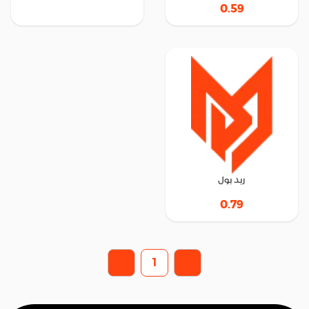
0.59
ريد بول
0.79
1