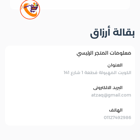
بقالة أرزاق
معلومات المتجر الرئيسي
العنوان
الكويت المهبولة قطعة 1 شارع 141
البريد الالكترونى
atzaq@gmail.com
الهاتف
01127492986