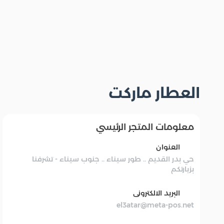
العطار ماركت
معلومات المتجر الرئيسي
العنوان
حي بدر القديم .. طور سيناء .. جنوب سيناء - تشرفنا
بزيارتكم
البريد الالكترونى
el3atar@meta-pos.net