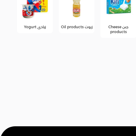
زيوت Oil products
زبادى Yogurt
عصائر
عرو
fers