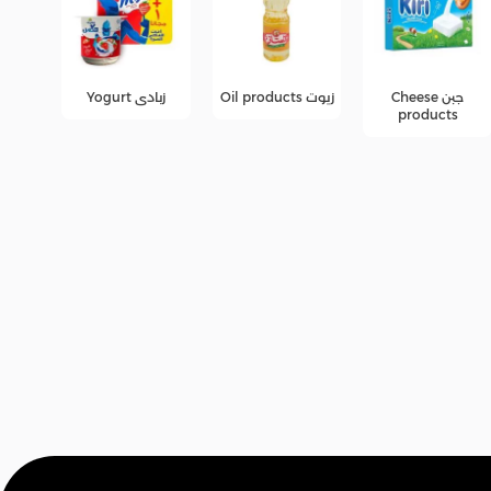
زيوت Oil products
زبادى Yogurt
عصائر
عر
ers