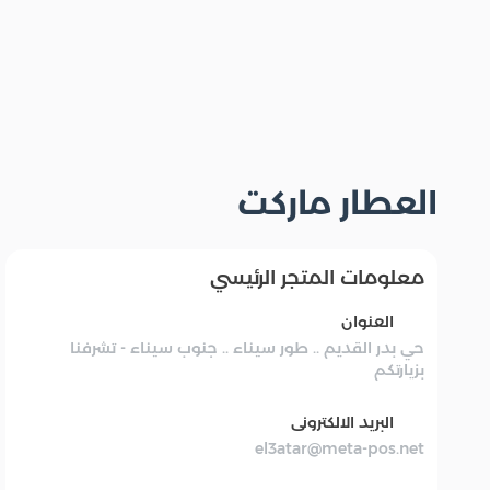
العطار ماركت
معلومات المتجر الرئيسي
العنوان
حي بدر القديم .. طور سيناء .. جنوب سيناء - تشرفنا
بزيارتكم
البريد الالكترونى
el3atar@meta-pos.net