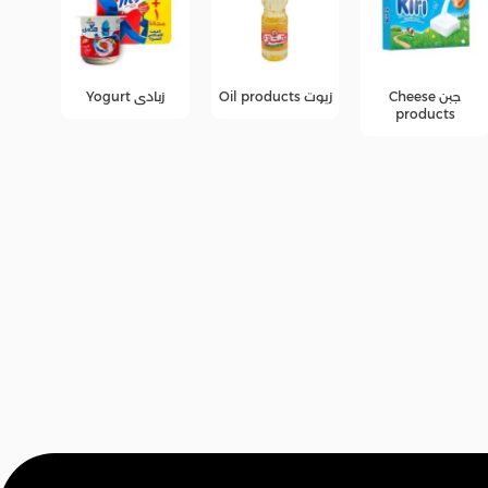
زيوت Oil products
زبادى Yogurt
عصائر
عرو
fers