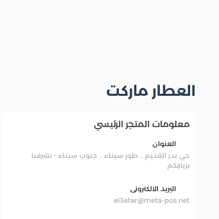
العطار ماركت
معلومات المتجر الرئيسي
العنوان
حي بدر القديم .. طور سيناء .. جنوب سيناء - تشرفنا
بزيارتكم
البريد الالكترونى
el3atar@meta-pos.net