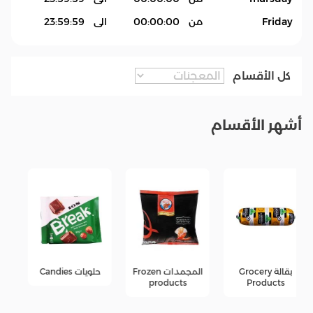
Friday
من
00:00:00
الى
23:59:59
كل الأقسام
أشهر الأقسام
المجمدات Frozen
حلويات Candies
جبن Cheese
products
products