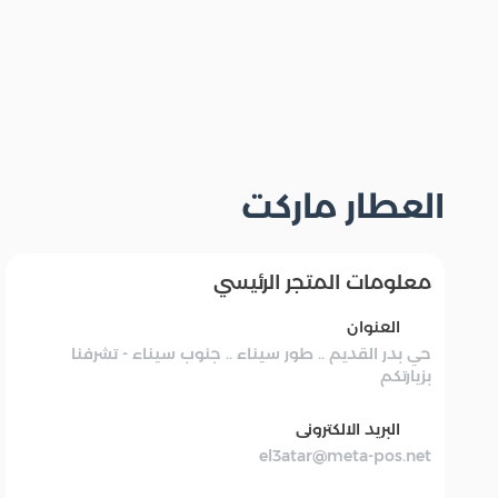
العطار ماركت
معلومات المتجر الرئيسي
العنوان
حي بدر القديم .. طور سيناء .. جنوب سيناء - تشرفنا
بزيارتكم
البريد الالكترونى
el3atar@meta-pos.net