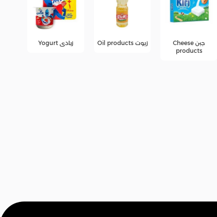
زيوت Oil products
زبادى Yogurt
عصائر
عرو
fers