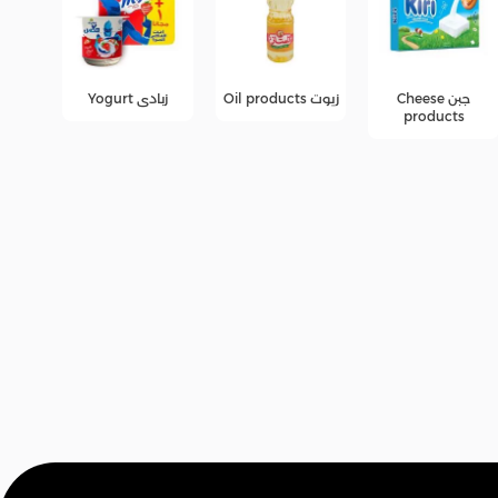
زيوت Oil products
زبادى Yogurt
عصائر
عرو
fers