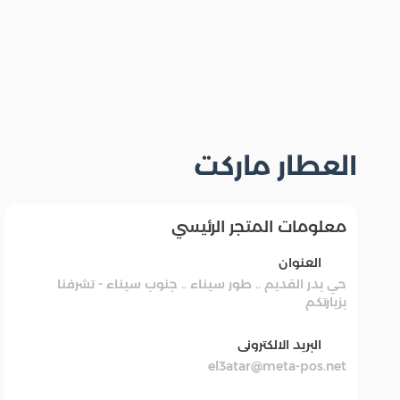
العطار ماركت
معلومات المتجر الرئيسي
العنوان
حي بدر القديم .. طور سيناء .. جنوب سيناء - تشرفنا
بزيارتكم
البريد الالكترونى
el3atar@meta-pos.net