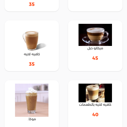
35
ميكاتو دبل
كافيه لاتيه
45
35
كافيه لاتيه بالطعمات
40
موكا.