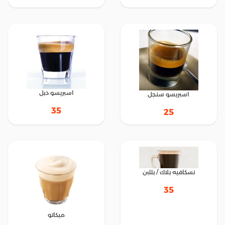
اسبريسو دبل
اسبريسو سنجل
35
25
نسكافيه بلاك / بللبن
35
ميكاتو