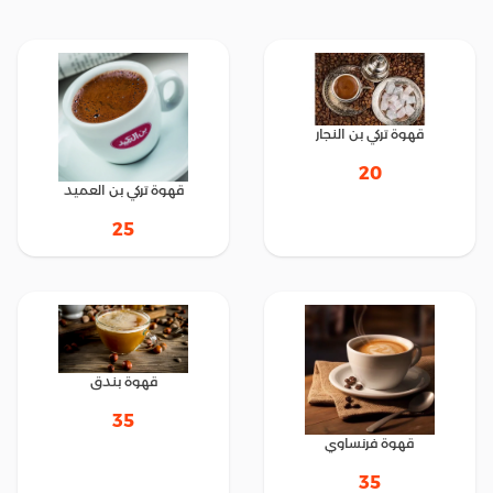
قهوة تركي بن النجار
20
قهوة تركي بن العميد
25
قهوة بندق
35
قهوة فرنساوي
35