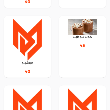
40
هوت شوكليت
45
كابتشينو
40