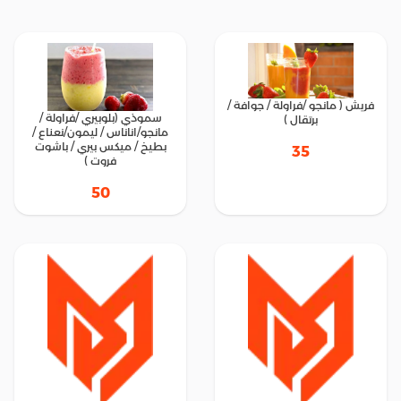
فريش ( مانجو /فراولة / جوافة /
سموذي (بلوبيري /فراولة /
برتقال )
مانجو/اناناس / ليمون/نعناع /
بطيخ / ميكس بيري / باشوت
35
فروت )
50