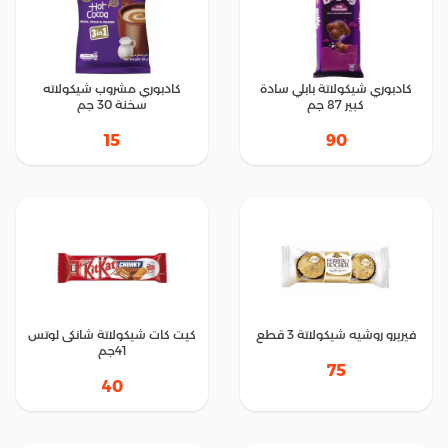
كادبوري شيكولاتة بابلي سادة
كادبوري مشروب شيكولاته
كبير 87 جم
سخنة 30 جم
15
90
فيريرو روشيه شيكولاتة 3 قطع
كيت كات شيكولاتة شانكى لوتس
41جم
75
40