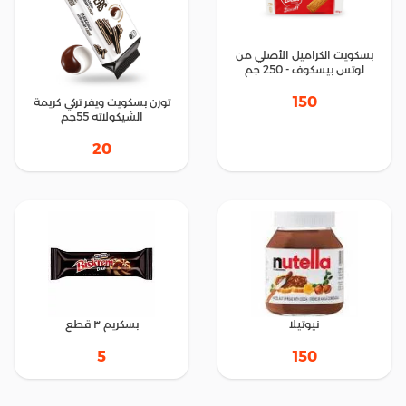
بسكويت الكراميل الأصلي من
لوتس بيسكوف - 250 جم
150
تورن بسكويت ويفر تركي كريمة
الشيكولاته 55جم
20
نيوتيلا
بسكريم ٣ قطع
5
150