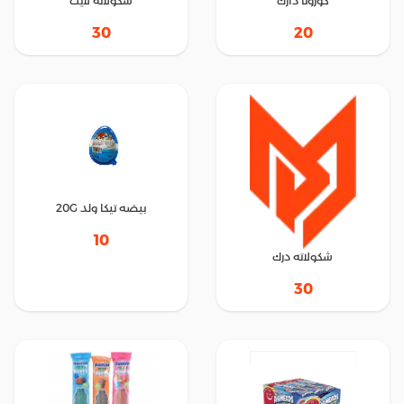
كورونا دارك
شكولاته لايت
30
20
بيضه تيكا ولد 20G
10
شكولاته درك
30