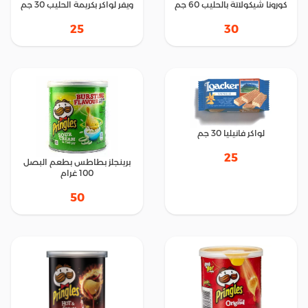
كورونا شيكولاتة بالحليب 60 جم
ويفر لواكر بكريمة الحليب ‎ 30جم
25
30
لواكر فانيليا 30 جم
25
برينجلز بطاطس بطعم البصل
100 غرام
50