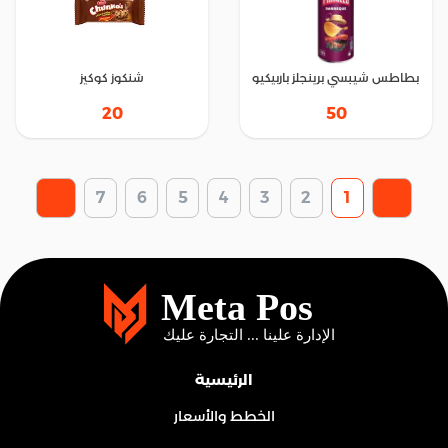
بطاطس شيبسي برينجلز باربيكيو
شنكوز كوكيز
20
50
7
6
5
4
3
2
1
الرئيسية
الخطط والأسعار