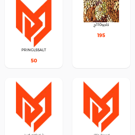
كاجو110ج
195
PRINGLSSALT
50