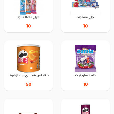
جلي مستورد
جيلي داملا ساور
10
10
داملا ساور توت
بطاطس شيبسي برينجلز بابريكا
50
10