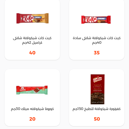
كيت كات شيكولاتة شانكى سادة
كيت كات شيكولاتة شانكى
40جم
كراميل 42جم
40
35
كفرتورة شيكولاتة للطبخ 150جم
كورونا شيكولاته ميلك 30جم
20
50