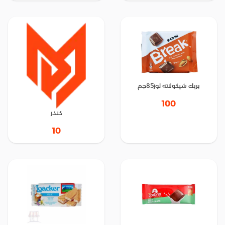
بريك شيكولاته لوز85جم
100
كندر
10